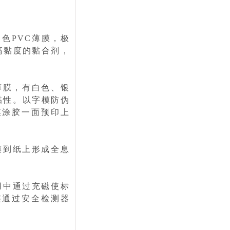
色PVC薄膜，极
高黏度的黏合剂，
薄膜，有白色、银
黏性。以字模防伪
膜涂胶一面预印上
膜到纸上形成全息
用中通过充磁使标
签通过安全检测器