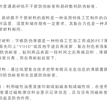
作普通易碎纸不干胶防伪标签和易碎数码防伪标签。
：易碎膜不干胶材料的面料是一种采用特殊工艺制作的白
对温度、湿度和储存期有一定要求。其黏合力也是一种
胶材料相同。
胶材料：字模防伪薄膜是一种特殊工艺加工而成的PET
面先印上“VOID”或其他字迹后再涂胶，黏合剂也有强
防伪标签，贴到商品表面一段时间之后再揭启时，薄
与标签分离，而在商标贴处留下。
材料：通过纸塑复合技术把带有模压全息信息的薄膜覆
印防伪标签和全息膜防伪标签。
料：利用磁性油墨直接印刷或贴磁条制成磁性纸，在使
签通过磁检测仪时会显示记录信息，且当没有消磁标
防盗及防伪作用。