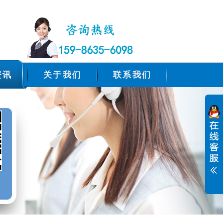
资讯
关于我们
联系我们