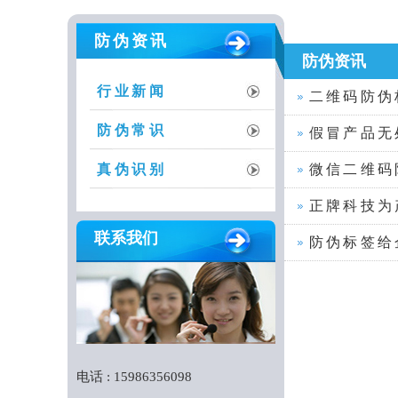
防伪资讯
防伪资讯
行业新闻
二维码防伪
防伪常识
假冒产品无
真伪识别
微信二维码
正牌科技为
联系我们
防伪标签给
电话 : 15986356098