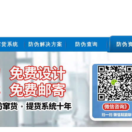
窜货系统
防伪解决方案
防伪查询
防伪