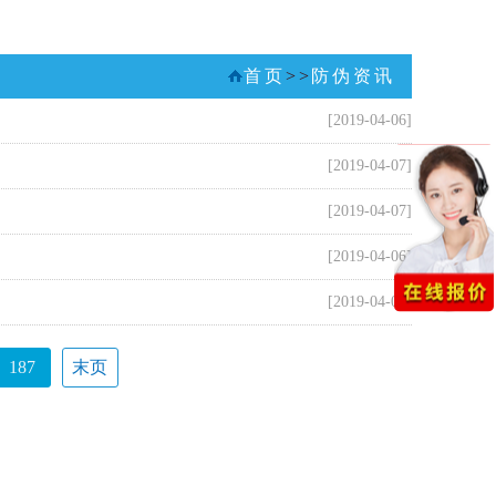
首页
>>
防伪资讯
[2019-04-06]
[2019-04-07]
[2019-04-07]
[2019-04-06]
[2019-04-07]
187
末页