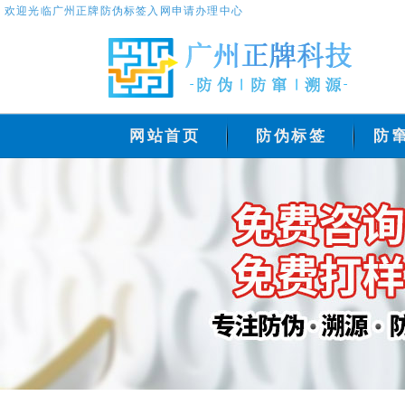
欢迎光临广州正牌防伪标签入网申请办理中心
网站首页
防伪标签
防