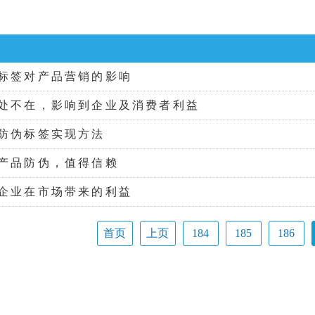
标签对产品营销的影响
处不在，影响到企业及消费者利益
防伪标签实现方法
产品防伪，值得信赖
企业在市场带来的利益
首页
上页
184
185
186